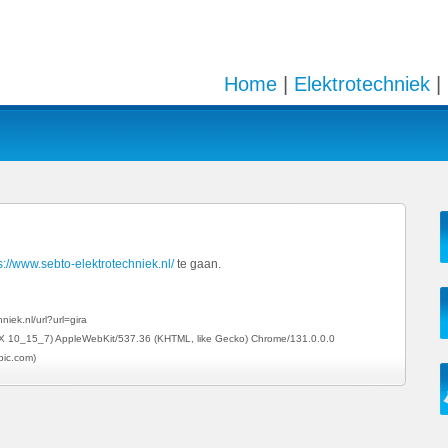
Home
|
Elektrotechniek
|
s://www.sebto-elektrotechniek.nl/
te gaan.
iek.nl/url?url=gira
OS X 10_15_7) AppleWebKit/537.36 (KHTML, like Gecko) Chrome/131.0.0.0
pic.com)