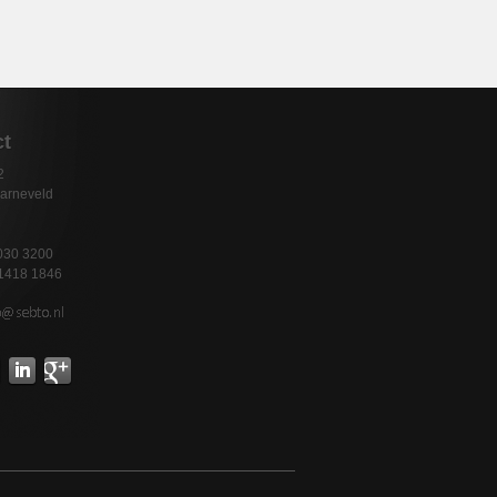
ct
2
arneveld
d
 030 3200
 1418 1846
ebook
LinkedIN
GooglePlus