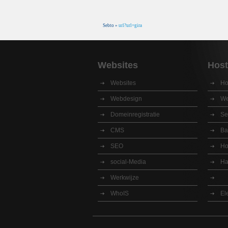
Sebto
»
url?url=gira
Websites
Host
Websites
Ho
Webdesign
We
Domeinregistratie
Se
CMS
Ba
SEO
Ho
social-Media
Ha
Werkwijze
WhoIS
El