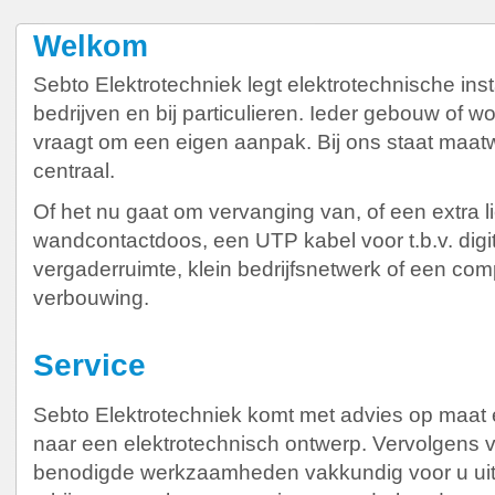
Welkom
GIRA
Sebto Elektrotechniek legt elektrotechnische inst
bedrijven en bij particulieren. Ieder gebouw of w
SCHAKELMATERIAAL
vraagt om een eigen aanpak. Bij ons staat maatwe
centraal.
Schakelmateriaal is waarschijnlijk niet het eerste waar u
Of het nu gaat om vervanging van, of een extra l
aan denkt bij de inrichting van uw nieuwe of vernieuwde
kantoor, woon- of slaapkamer. Toch kunt u hiermee de
wandcontactdoos, een UTP kabel voor t.b.v. digi
uitstraling en het comfort helemaal afmaken.
vergaderruimte, klein bedrijfsnetwerk of een com
verbouwing.
MEER INFORMATIE
Service
Sebto Elektrotechniek komt met advies op maat 
naar een elektrotechnisch ontwerp. Vervolgens vo
HAGER GROEP
benodigde werkzaamheden vakkundig voor u uit