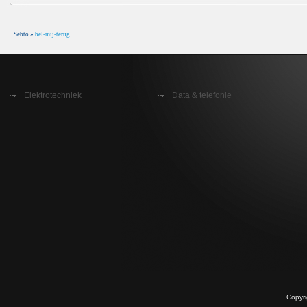
Sebto
»
bel-mij-terug
Elektrotechniek
Data & telefonie
Copyr