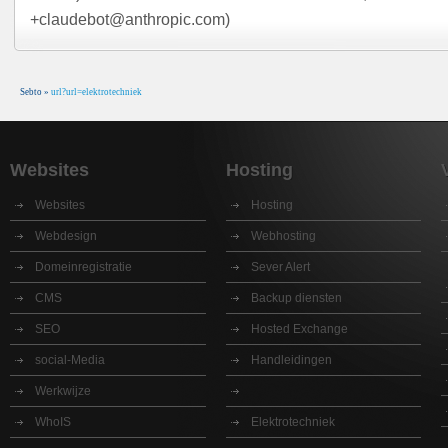
+claudebot@anthropic.com)
Sebto
»
url?url=elektrotechniek
Websites
Hosting
Websites
Hosting
Webdesign
Webhosting
Domeinregistratie
Sever Alert
CMS
Backup diensten
SEO
Hosted Exchange
social-Media
Handleidingen
Werkwijze
WhoIS
Elektrotechniek